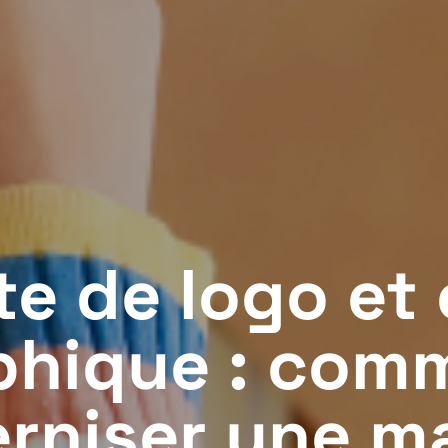
e de logo et
phique : com
rniser une m