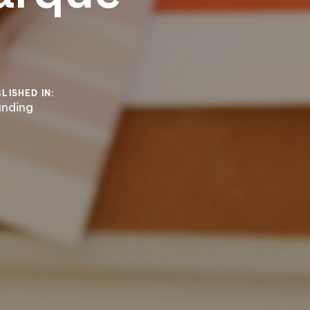
LISHED IN:
anding