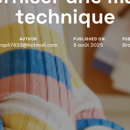
technique
AUTHOR
PUBLISHED ON:
PUB
raph7433@hotmail.com
8 août 2025
Br