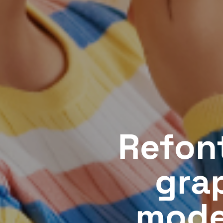
Refont
gra
mode