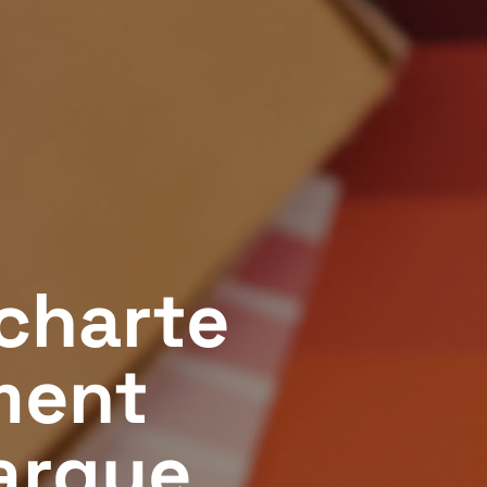
 charte
ment
arque